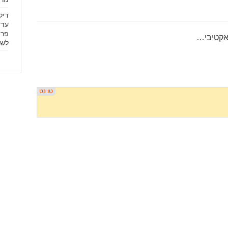
עד 
פרי
ראקטיבי…
לשד