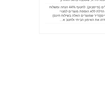
דילים (פייסבוק): לחטוף 44% הנחה ומשלוח
הדלת ללא הוספת מוצרים למנויי
ים(נדיר שמוצרים האלה בשילוח חינם)
רג את האימון הביתי ולחטב א…