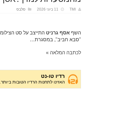
TMI
11 ביוני 2026
סלבס
השף
אסף גרניט
התייצב על סט הצילומי
"סבא חביב", במסגרת…
לכתבה המלאה »