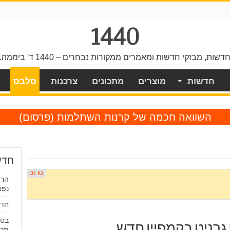
1440
דשות, מבזקי חדשות ומאמרים ממקורות נבחרים – 1440 ד' ביממה.
חדשות
מוצרים
מתכונים
צרכנות
סלבס
השוואה חכמה של קרנות השתלמות
(פרסום)
חדש
הרו
נפצ
חדשו
בטע
רניט בקמפיין חדש
מרו