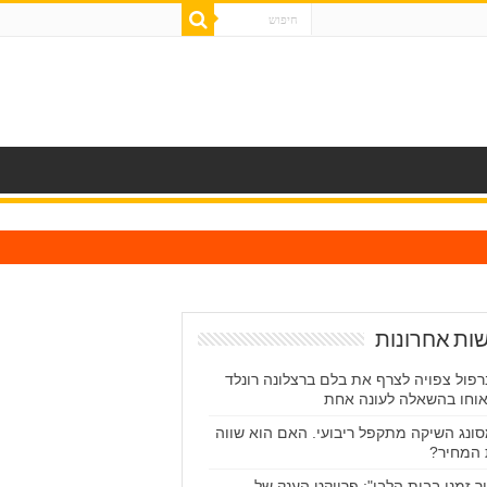
ות אחרונות
רפול צפויה לצרף את בלם ברצלונה רונלד
וחו בהשאלה לעונה אחת
ונג השיקה מתקפל ריבועי. האם הוא שווה
המחיר?
יר זמני בבית הלבן": פרויקט הענק של