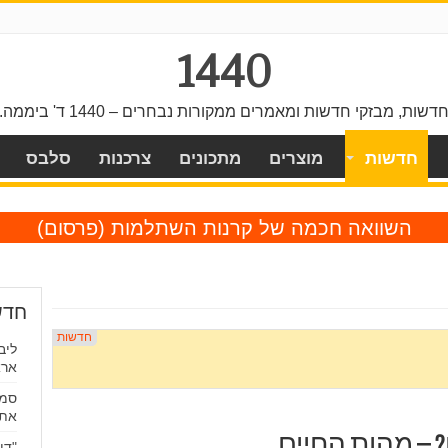
1440
דשות, מבזקי חדשות ומאמרים ממקורות נבחרים – 1440 ד' ביממה.
חדשות
מוצרים
מתכונים
צרכנות
סלבס
השוואה חכמה של קרנות השתלמות
(פרסום)
חדש
ליב
ארא
סמס
את 
? – מהות החיים
"די