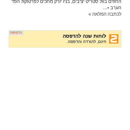
החוזים בוול סטריט יציבים, בניו יורק מחכים לפרטוקול הפד
הערב •…
לכתבה המלאה »