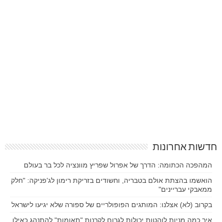
חדשות אחרונות
המהפכה הכתומה: הדרך של אפרול שפריץ מוונציה לכל בר בעולם
הואשמו בהצתת אולם בטבריה, וחשודים בזריקת רימון לג'פניקה: "חלק
ממאבקי עבריינים"
בקרוב (לא) אצלנו: המותגים הפופולריים של ספורה שלא יגיעו לישראל
איך כמה מניות לוהטות יכולות לגרום לקרנות "תאומות" להתנהג כאילו