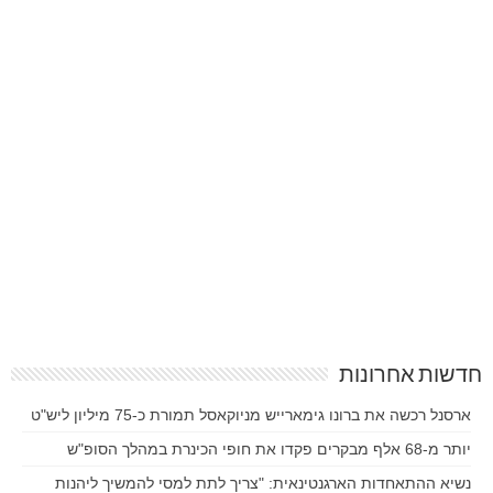
חדשות אחרונות
ארסנל רכשה את ברונו גימארייש מניוקאסל תמורת כ-75 מיליון ליש"ט
יותר מ-68 אלף מבקרים פקדו את חופי הכינרת במהלך הסופ"ש
נשיא ההתאחדות הארגנטינאית: "צריך לתת למסי להמשיך ליהנות