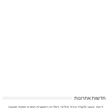
חדשות אחרונות
דיווח: קוואי לנארד קיבל מיליוני דולרים במסגרת הסכם חסות מטעם