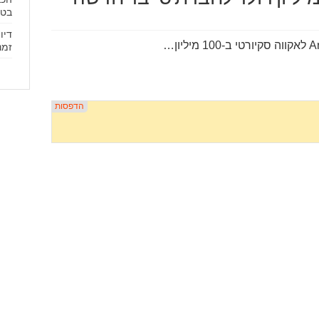
בטמ
דיו
זמנ