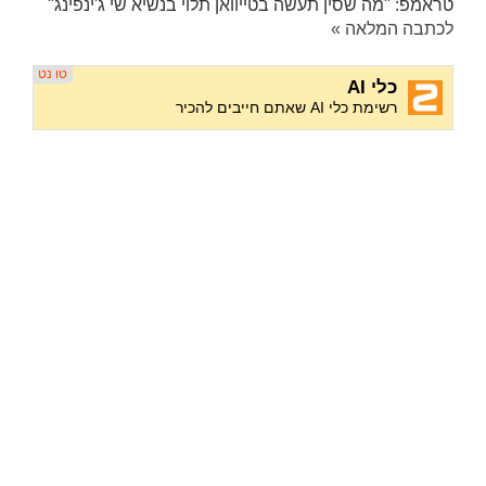
טראמפ: "מה שסין תעשה בטייוואן תלוי בנשיא שי ג'ינפינג"
לכתבה המלאה »