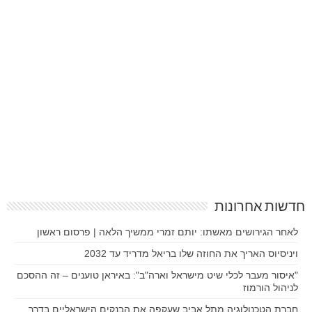
חדשות אחרונות
לאחר הגירושים מאשתו: יותם זמרי ממשיך הלאה | פרסום ראשון
ויניסיוס האריך את החוזה שלו בריאל מדריד עד 2032
"איסור מעבר לכלי שיט מישראל וארה"ב": באיראן טוענים – זה ההסכם
לניהול הורמוז
חברת הטכנולוגיה מתל אביב שעקפה את הבנקים הישראליים בדרך