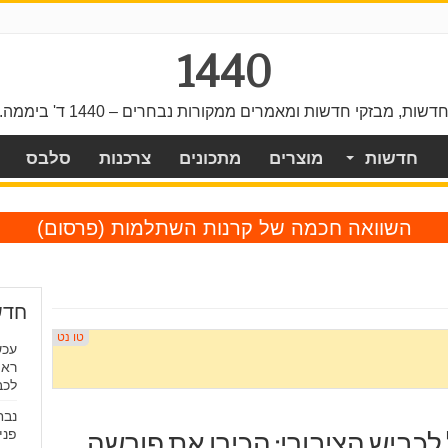
1440
דשות, מבזקי חדשות ומאמרים ממקורות נבחרים – 1440 ד' ביממה.
חדשות
מוצרים
מתכונים
צרכנות
סלבס
השוואה חכמה של קרנות השתלמות
(פרסום)
חדש
ראו
לכב
נבח
פני
כביש הציבורי: הכירו את פורשה