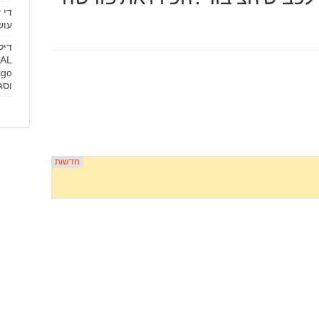
די 
עוש
דיל
וסג