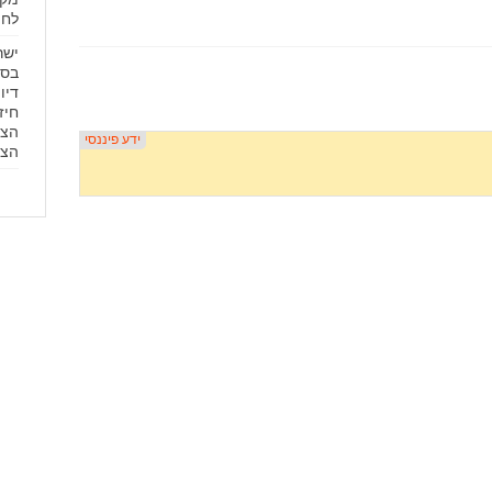
לחפ
ישר
בסו
דיו
חיז
הצי
הצי