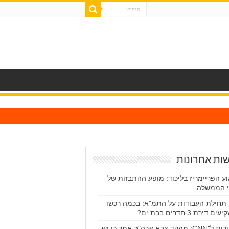
ות אחרונות
וע הפריימריז בליכוד: מופע ההתבזות של
 הממשלה
תחילת העבודות על התמ"א: בכמה רכשו
ם דירת 3 חדרים בבת ים?
מקורות ל־CNN: מפקד צבא ארה"ב אמר כי יש