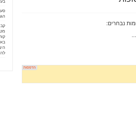
בעק
סעו
הגנ
קבו
מטע
…
קור
באי
היב
להע