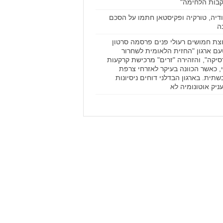
בות הלחימה"
דיה, טורקיה ופקיסטאן חתמו על הסכם
ה
צת חמושים רעולי פנים פרסמה סרטון
ם ארגון "החזית הלאומית לשחרור
סיקה", והזהירה "זרים" מרכישת קרקעות
, כאשר הכוונה בעיקר לאזרחי צרפת
שתית. בארגון הבדלני דוחים ניסיונות
ניק אוטונומיה לא