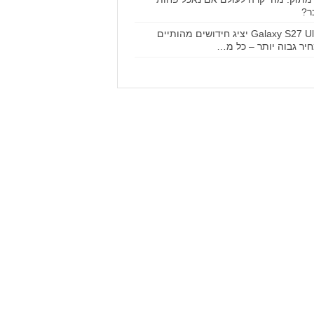
ר?
Galaxy S27 Ultra יציג חידושים מהותיים
יר גבוה יותר – כל מ…