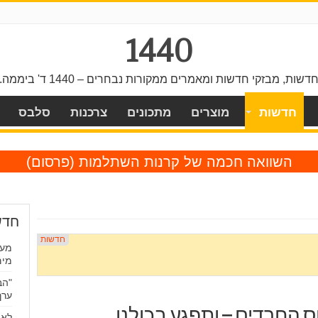
1440
דשות, מבזקי חדשות ומאמרים ממקורות נבחרים – 1440 ד' ביממה.
חדשות
מוצרים
מתכונים
צרכנות
סלבס
השוואה חכמה של קרנות השתלמות
(פרסום)
חדש
מים
"הב
ערך
 החרדים – ותפגע בכולנו
לא 