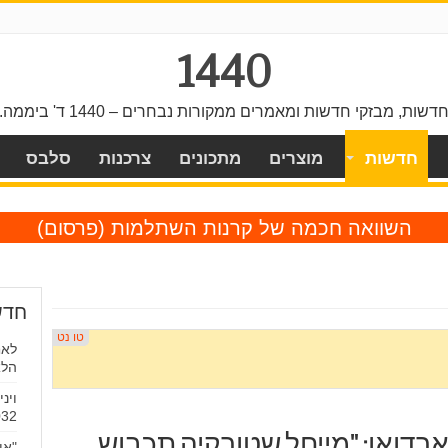
1440
דשות, מבזקי חדשות ומאמרים ממקורות נבחרים – 1440 ד' ביממה.
חדשות
מוצרים
מתכונים
צרכנות
סלבס
השוואה חכמה של קרנות השתלמות
(פרסום)
חדש
לאח
הלא
וינ
032
דואן: "מייחל שטורקיה תכבוש
"אי