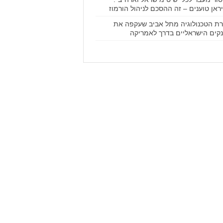
ראן טוענים – זה ההסכם לניהול הורמוז
ת הטכנולוגיה מתל אביב שעקפה את
קים הישראליים בדרך לאמריקה