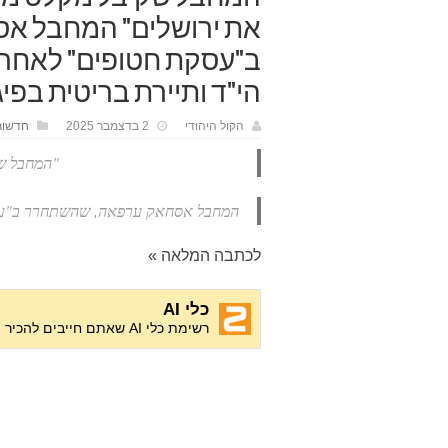
את ירושלים" המחבל א
ב"עסקת חטופים" לאחר 
הי"ד ותיירת בריטית בפי
הקול היהודי
2 בדצמבר 2025
חדשות
המחבל שקיבל מקלט מארדואן: "מייחל שטורקיה תכבוש את ירושלים"
המחבל אסחאק ערפאה, שהשתחרר ב"
לכתבה המלאה »