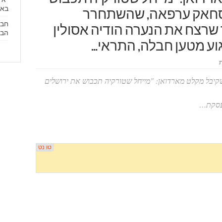
באי
סחאק ערפאה, שהשתחרר
חבר
שרצח את הנערה הודיה אסולין
הבנ
גוע מטען חבלה, התראי…
עסקת…