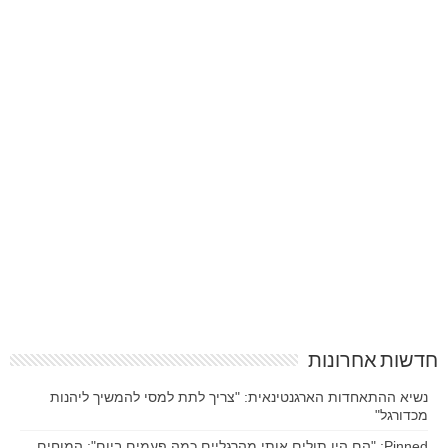
חדשות אחרונות
נשיא ההתאחדות הארגנטינאית: "צריך לתת למסי להמשיך ליהנות
מכדורגל"
Pinned: "הם היו תולים אותי מהרגליים כמה פעמים ביום": המוחים