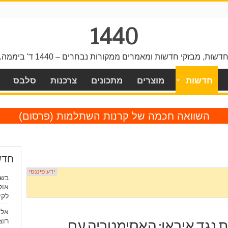
1440
דשות, מבזקי חדשות ומאמרים ממקורות נבחרים – 1440 ד' ביממה.
חדשות
מוצרים
מתכונים
צרכנות
סלבס
השוואה חכמה של קרנות השתלמות
(פרסום)
חדש
בשע
אוק
לקי
אלה
רוצ
 נגד איראן: האסימטריה עם