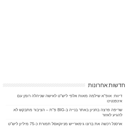
חדשות אחרונות
דיווח: אופ"א שילמה מאות אלפי ליש"ט לאישה שניהלה רומן עם
אינפנטינו
שריפה פרצה בחניון באתר בנייה ב-BIG פ"ת – הציבור מתבקש לא
להגיע לאזור
ארסנל רכשה את ברונו גימארייש מניוקאסל תמורת כ-75 מיליון ליש"ט