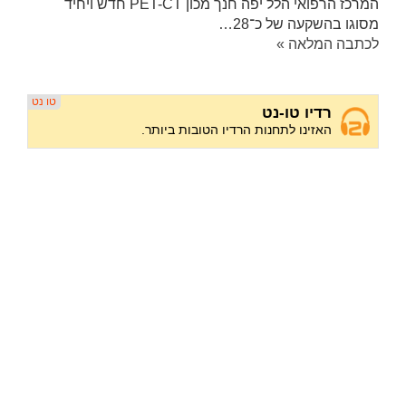
המרכז הרפואי הלל יפה חנך מכון PET-CT חדש ויחיד
מסוגו בהשקעה של כ־28…
לכתבה המלאה »