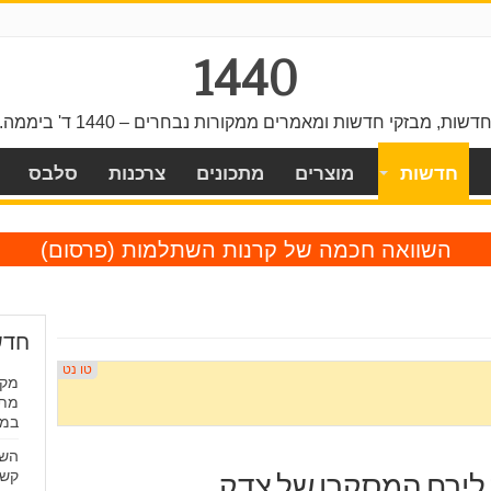
1440
דשות, מבזקי חדשות ומאמרים ממקורות נבחרים – 1440 ד' ביממה.
חדשות
מוצרים
מתכונים
צרכנות
סלבס
השוואה חכמה של קרנות השתלמות
(פרסום)
חדש
מקו
מתכ
במד
השח
קש
 לירח המסקרן של צדק