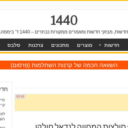
1440
דשות, מבזקי חדשות ומאמרים ממקורות נבחרים – 1440 ד' ביממה.
חדשות
מוצרים
מתכונים
צרכנות
סלבס
השוואה חכמה של קרנות השתלמות
(פרסום)
חדש
מיי
קיי
לא,
השי
ולצות המחווה לנדאל חולקו
טור