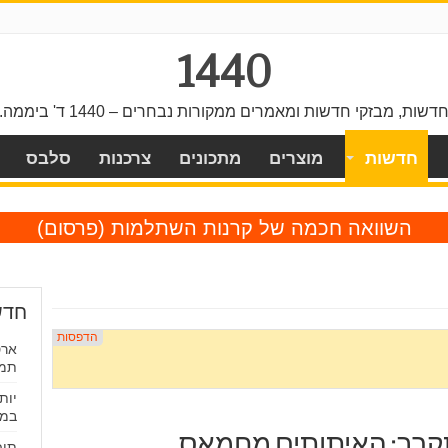
1440
דשות, מבזקי חדשות ומאמרים ממקורות נבחרים – 1440 ד' ביממה.
חדשות
מוצרים
מתכונים
צרכנות
סלבס
השוואה חכמה של קרנות השתלמות
(פרסום)
חדש
ארס
תמורת כ
במה
קרב: האיתותים מחמאס
תופ