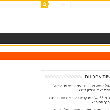
ות אחרונות
נל רכשה את ברונו גימארייש מניוקאסל
-75 מיליון ליש"ט
יותר מ-68 אלף מבקרים פקדו את חופי הכינרת
לך הסופ"ש
עה: יזמים שעשו אקזיטים במיליארדים