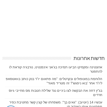
חדשות אחרונות
ארגנטינה ומקסיקו הביעו תמיכה בג'אני אינפנטינו, נורבגיה קוראת לו
להתפטר
הלוחמת במונופולים ובקרטלים: "מה פתאום יו"ר בנק כותב בוואטסאפ
ליו"ר אחר 'בוא ניפגש'? זה מטריד מאוד"
בג"ץ דחה את הבקשה לצו ביניים נגד שלילת הטבות מס מחייבי גיוס
חרדים
עכשיו 14 (יוטיוב): "גאים בך": משפחתו של קצין קשר מחטיבת כפיר
מפתיעים אותו בשידור חי