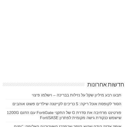
חדשות אחרונות
תבעו רבע מיליון שקל על נזילות בבריכה – וישלמו פיצוי
הסוד לקופסת אוכל ריקה: 5 כריכים לקייטנה שילדים פשוט אוהבים
פורטינט מרחיבה את סדרת G של התקני FortiGate עם הדגם 1200G
שישמש כנקודת גישה מקומית לפתרון FortiSASE
אופק אדנק הודה שהוא הזמר שבמרכז השערורייה האלימה: "ימים