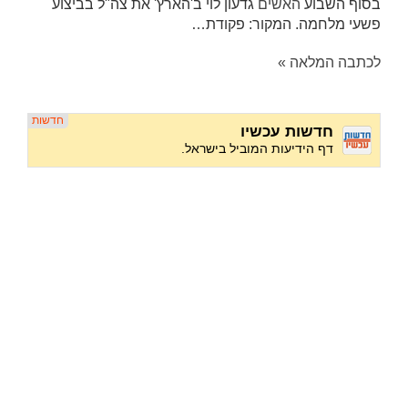
בסוף השבוע
האשים
גדעון לוי ב'הארץ' את צה"ל בביצוע
פשעי מלחמה. המקור: פקודת…
לכתבה המלאה »