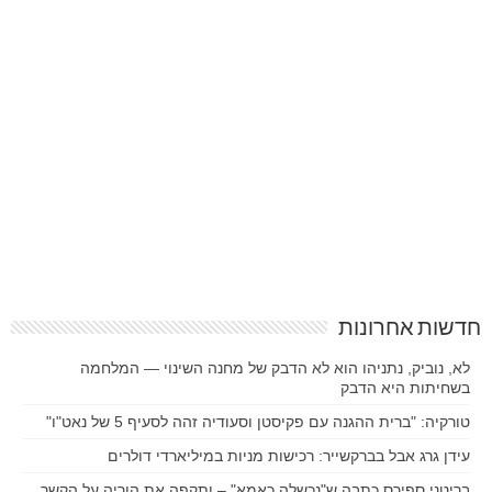
חדשות אחרונות
לא, נוביק, נתניהו הוא לא הדבק של מחנה השינוי — המלחמה
בשחיתות היא הדבק
טורקיה: "ברית ההגנה עם פקיסטן וסעודיה זהה לסעיף 5 של נאט"ו"
עידן גרג אבל בברקשייר: רכישות מניות במיליארדי דולרים
בריטני ספירס כתבה ש"נכשלה כאמא" – ותקפה את הוריה על הקשר