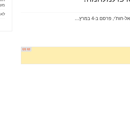
משל
לא 
חות'י, פרסם ב-4 במרץ…