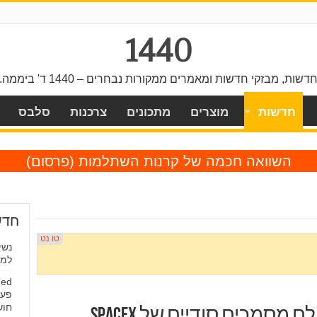
1440
דשות, מבזקי חדשות ומאמרים ממקורות נבחרים – 1440 ד' ביממה.
חדשות
מוצרים
מתכונים
צרכנות
סלבס
השוואה חכמה של קרנות השתלמות
(פרסום)
חדש
נשי
למס
פעמ
חוש
דיווח: קוסמונאוט רוסי צילם מסמכים סודיים של SpaceX