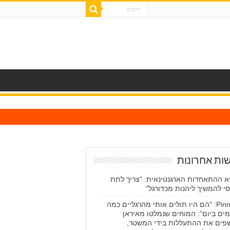
ות אחרונות
א ההתאחדות הארגנטינאית: "צריך לתת
י להמשיך ליהנות מכדורגל"
Pinned: "הם היו תולים אותי מהרגליים כמה
ים ביום": המוחים שנמלטו מאיראן
פים את ההתעללות בידי המשטר,