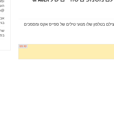
ומס
הער
@AyalaHasson #חדשותהשבת
אבל
בגיל 
לם בטלפון שלו מנועי טילים של ספייס אקס ומסמכים
בפער של