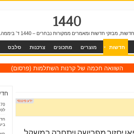
1440
דשות, מבזקי חדשות ומאמרים ממקורות נבחרים – 1440 ד' ביממה.
חדשות
מוצרים
מתכונים
צרכנות
סלבס
השוואה חכמה של קרנות השתלמות
(פרסום)
חדש
לסי
חדש
ביש
יאו יחזור מפרישה ויתחרה במשקל
תיע