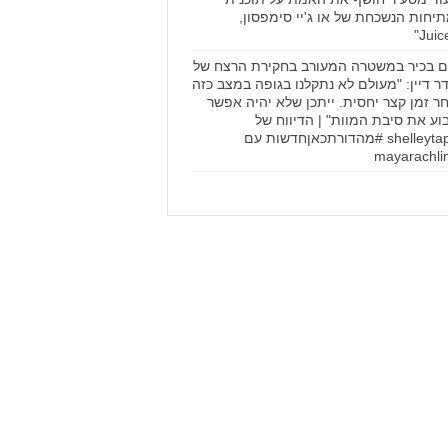
יחות הנשכחת של או ג'יי סימפסון,
ם בכיר במשטרה המעורב בחקירת הרצח של
ר דיין: "מעולם לא נתקלנו בגופה במצב כזה
ר זמן קצר יחסית. ייתכן שלא יהיה אפשר
וע את סיבת המוות" | הדיווח של
@shelleytap #מהדורתכאןחדשות עם