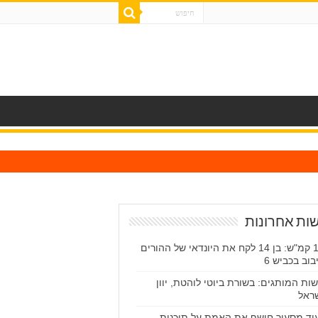
ות אחרונות
170 קמ"ש: בן 14 לקח את היונדאי של ההורים
בוב בכביש 6
ות המותגים: בשורת ביוטי לוהטת, יוון
ראל
וד מסעיר חושף את האמת על תוכנית