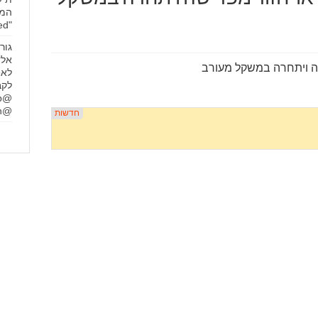
המת
"Juiced"
גור
אלד
שה ויתחרה במשקל מעורב
לאח
לקב
@mayarachlin