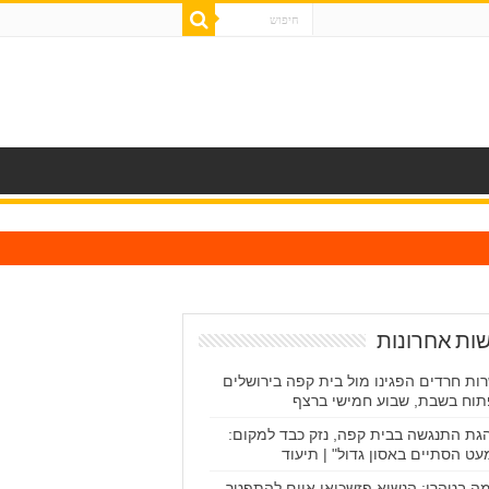
ות אחרונות
ות חרדים הפגינו מול בית קפה בירושלים
וח בשבת, שבוע חמישי ברצף
גת התנגשה בבית קפה, נזק כבד למקום:
עט הסתיים באסון גדול" | תיעוד
ה בטהרן: הנשיא פזשכיאן איים להתפטר