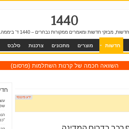
1440
דשות, מבזקי חדשות ומאמרים ממקורות נבחרים – 1440 ד' ביממה.
חדשות
מוצרים
מתכונים
צרכנות
סלבס
השוואה חכמה של קרנות השתלמות
(פרסום)
חדש
עשר
שפת
הנה
"כמ
ף רכב בדרום המדינה
דרמ