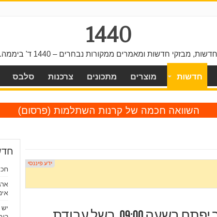
1440
דשות, מבזקי חדשות ומאמרים ממקורות נבחרים – 1440 ד' ביממה.
חדשות
מוצרים
מתכונים
צרכנות
סלבס
השוואה חכמה של קרנות השתלמות
(פרסום)
חדש
חכו
ארג
אינ
יש 
גן לאומי אפולוניה: האתר יפתח בשעה 09:00, בשל עבודת
רומ