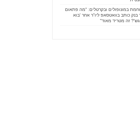
חמת במונופולים ובקרטלים: "מה פתאום
ר בנק כותב בוואטסאפ ליו"ר אחר 'בוא
גש'? זה מטריד מאוד"