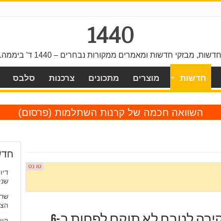
1440
דשות, מבזקי חדשות ומאמרים ממקורות נבחרים – 1440 ד' ביממה.
חדשות
מוצרים
מתכונים
צרכנות
סלבס
השוואה חכמה של קרנות השתלמות
(פרסום)
חדש
דיו
שני
הצי
גם 3 שנים אחרי: ועדת חקירה לטבח לא תוקם לפחות ב-6
היו