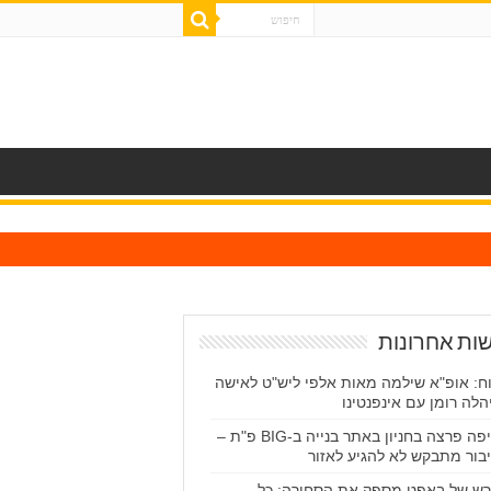
ות אחרונות
וח: אופ"א שילמה מאות אלפי ליש"ט לאישה
הלה רומן עם אינפנטינו
שריפה פרצה בחניון באתר בנייה ב-BIG פ"ת –
בור מתבקש לא להגיע לאזור
רש של באפט מספק את הסחורה: כל