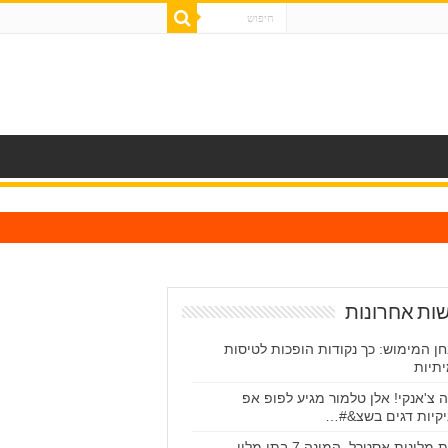
ות אחרונות
ן המימוש: כך נקודות הופכות לטיסות
תיות
ה צ'אנקי! אלן טלמור מגיע לפופ אפ
יקיות דגים בשצ&#…
רשת מלונות אסטרל, המונה 7 בתי מלון