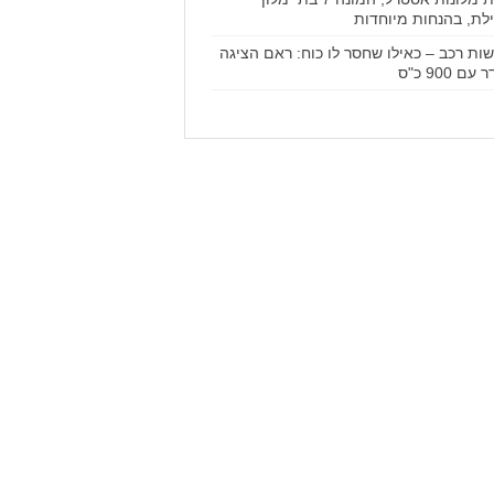
לת, בהנחות מיוחדות
ות רכב – כאילו שחסר לו כוח: ראם הציגה
עם 900 כ"ס