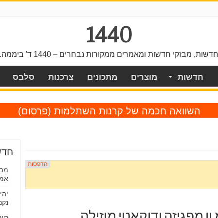
1440
דשות, מבזקי חדשות ומאמרים ממקורות נבחרים – 1440 ד' ביממה.
חדשות
מוצרים
מתכונים
צרכנות
סלבס
השוואה חכמה של קרנות השתלמות
(פרסום)
חדש
מבח
אמי
יהי
נקנ
מ.וו מפגיזה ודוקאטי מוזילה