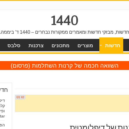
1440
דשות, מבזקי חדשות ומאמרים ממקורות נבחרים – 1440 ד' ביממה.
חדשות
מוצרים
מתכונים
צרכנות
סלבס
השוואה חכמה של קרנות השתלמות
(פרסום)
חדש
דיל
קלה
ופי
Famstar
הפו
בנות של דיפלומטית