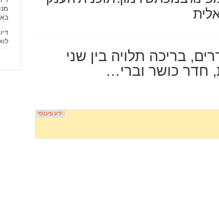
מנו
לית
באנגלי
דיו
לוו
חדש עם 217 חדרים, בריכה תלויה בין שני