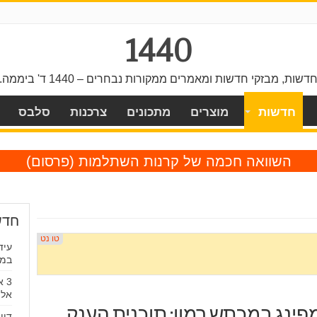
1440
דשות, מבזקי חדשות ומאמרים ממקורות נבחרים – 1440 ד' ביממה.
חדשות
מוצרים
מתכונים
צרכנות
סלבס
השוואה חכמה של קרנות השתלמות
(פרסום)
חדש
עיד
במי
3 
אלי
פינג במכתש רמון: תוכנית הענק
דיו