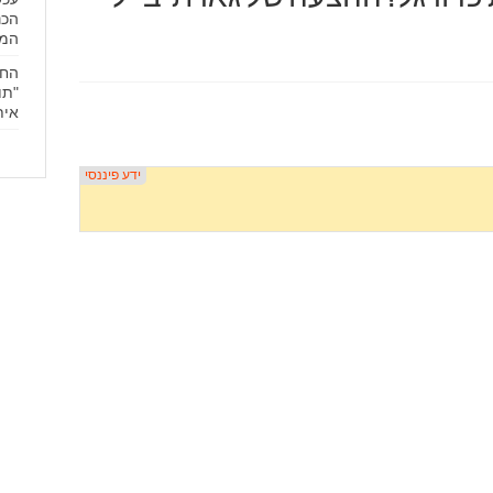
הכנ
המ
"תו
אית