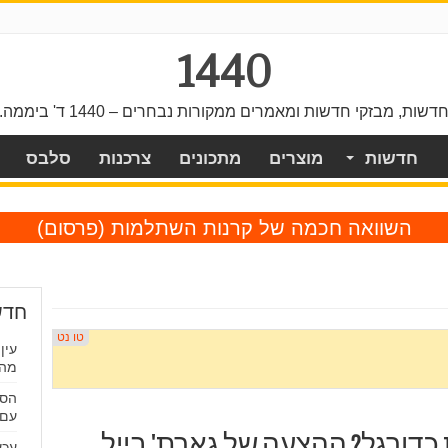
1440
דשות, מבזקי חדשות ומאמרים ממקורות נבחרים – 1440 ד' ביממה.
חדשות
מוצרים
מתכונים
צרכנות
סלבס
השוואה חכמה של קרנות השתלמות
(פרסום)
חדש
עין
מה 
עם 
כדורגל? ההצעה של גארת' בייל