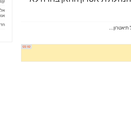
@itamargalit
אל־
אנט
חדש ב
 תיאטרון…