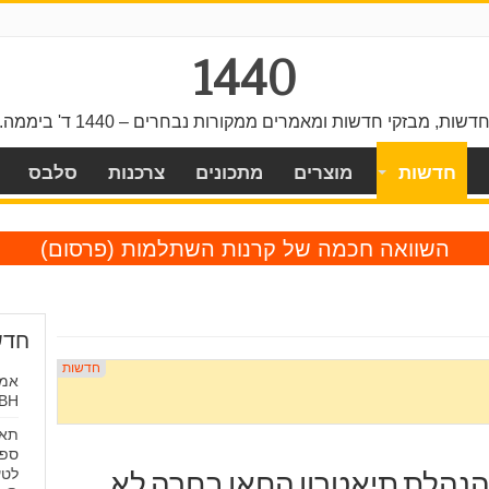
1440
דשות, מבזקי חדשות ומאמרים ממקורות נבחרים – 1440 ד' ביממה.
חדשות
מוצרים
מתכונים
צרכנות
סלבס
השוואה חכמה של קרנות השתלמות
(פרסום)
חדש
אמנ
RHOBH: "
תאי
ספר
לטע
הנהלת תיאטרון החאן בחרה לא