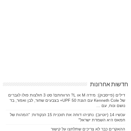
חדשות אחרונות
דילים (פייסבוק): מידה M או L? הרווחתם! סט 3 חולצות פולו לגברים
של Kenneth Cole עם הגנת UPF 50+ בצבעים שחור, לבן ואפור, בד
נושם ונוח, עם …
עכשיו 14 (יוטיוב): נתניהו דוחה את תוכנית 15 הנקודות: "המהות של
חמאס היא השמדת ישראל"
ההאקרים כבר לא צריכים שתלחצו על קישור