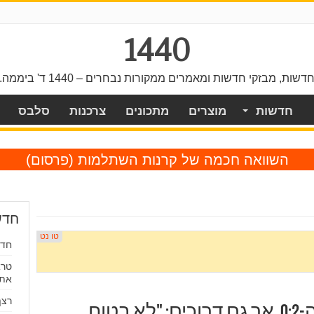
1440
דשות, מבזקי חדשות ומאמרים ממקורות נבחרים – 1440 ד' ביממה.
חדשות
מוצרים
מתכונים
צרכנות
סלבס
השוואה חכמה של קרנות השתלמות
(פרסום)
חדש
חדשות
טרא
את 
רצף
בהפועל חולון מרוצים מה-0:2, אך גם דרוכים: "לא בטוח