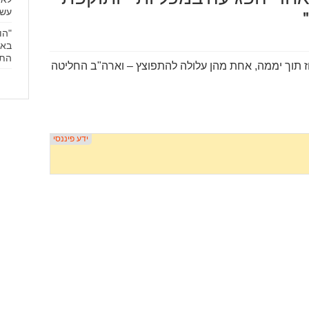
עשו
"הו
באי
התפ
הורמוז תוך יממה, אחת מהן עלולה להתפוצץ – וארה"ב החליטה