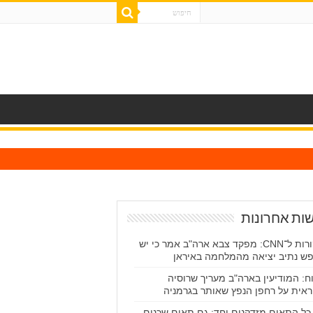
ות אחרונות
מקורות ל־CNN: מפקד צבא ארה"ב אמר כי יש
ש נתיב יציאה מהמלחמה באיראן
וח: המודיעין בארה"ב מעריך שרוסיה
אית על רחפן הנפץ שאותר בגרמניה
כל התאים מזדקנים יחד: גם תאים שכנים