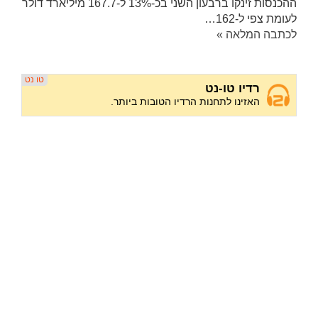
ההכנסות זינקו ברבעון השני בכ-13% ל-167.7 מיליארד דולר
לעומת צפי ל-162…
לכתבה המלאה »