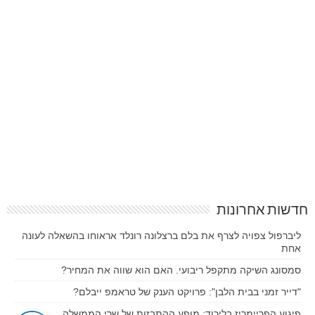
חדשות אחרונות
ליברפול צפויה לצרף את בלם ברצלונה רונלד אראוחו בהשאלה לעונה
אחת
סמסונג השיקה מתקפל ריבועי. האם הוא שווה את המחיר?
"דייר זמני בבית הלבן": פרויקט הענק של טראמפ ייבלם?
פיגוע הפריימריז בליכוד: מופע ההתבזות של שרי הממשלה